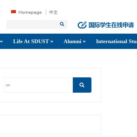
Homepage
中文
Life At SDUST
Alumni
International S